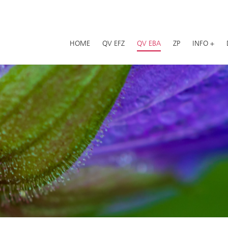
HOME
QV EFZ
QV EBA
ZP
INFO +