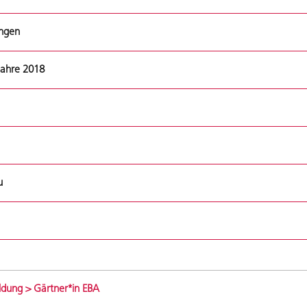
ungen
jahre 2018
u
ildung > Gärtner*in EBA